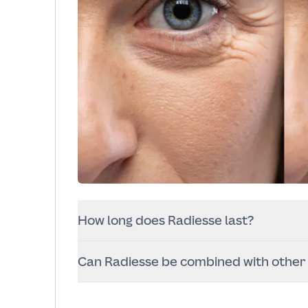
How long does Radiesse last?
Results often last around 12–18 months
Can Radiesse be combined with other
over time.
Yes. It may be combined with Botox or
and timing.