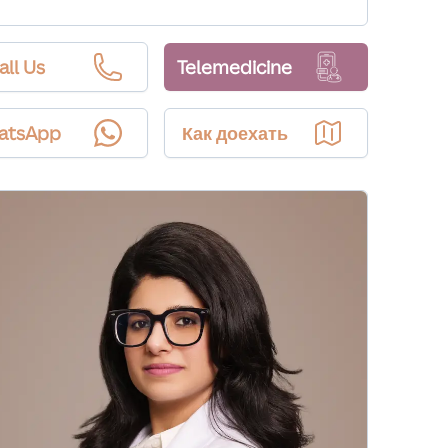
all Us
Telemedicine
atsApp
Как доехать