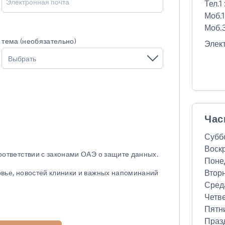
Тел.1 
Моб.1
Моб.3
тема (необязательно)
Элек
Выбрать
Час
Субб
Воск
соответствии с законами ОАЭ о защите данных.
Поне
Втор
овье, новостей клиники и важных напоминаний
Сред
Четв
Пятн
Праз