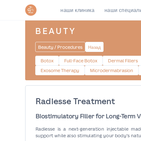
наши клиника
наши специал
BEAUTY
Beauty / Procedures
Назад
Botox
Full-Face Botox
Dermal Fillers
Exosome Therapy
Microdermabrasion
Radiesse Treatment
Biostimulatory Filler for Long-Term 
Radiesse is a next-generation injectable m
support while also stimulating your body’s natu