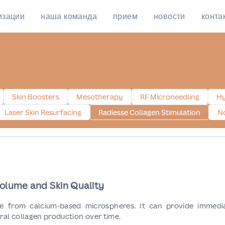
изации
наша команда
прием
новости
конта
Skin Boosters
Mesotherapy
RF Microneedling
Hy
Laser Skin Resurfacing
Radiesse Collagen Stimulation
No
Volume and Skin Quality
ade from calcium-based microspheres. It can provide immedi
ral collagen production over time.