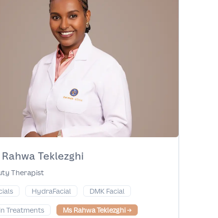
 Rahwa Teklezghi
ty Therapist
cials
HydraFacial
DMK Facial
in Treatments
Ms Rahwa Teklezghi
→