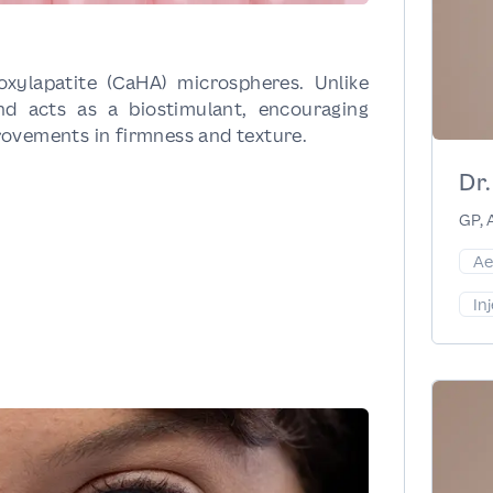
xylapatite (CaHA) microspheres. Unlike
and acts as a biostimulant, encouraging
rovements in firmness and texture.
Dr
GP, 
Ae
In