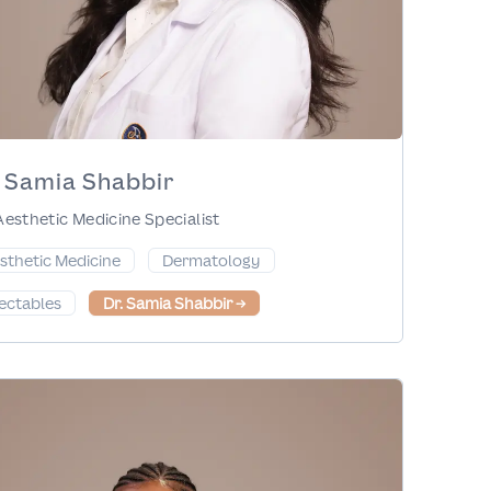
. Samia Shabbir
Aesthetic Medicine Specialist
sthetic Medicine
Dermatology
jectables
Dr. Samia Shabbir
→