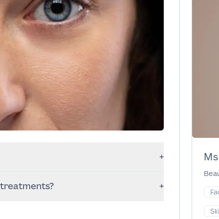
Ms
+
Beau
, with collagen stimulation continuing
 treatments?
+
Fa
 skin boosters depending on your goals
Sk