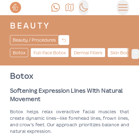
Позвонить
Как доехать
Switch to dark mode
Открыт
BEAUTY
Beauty / Procedures
Botox
Full-Face Botox
Dermal Fillers
Skin Booster
Ne
Botox
Softening Expression Lines With Natural
Movement
Botox helps relax overactive facial muscles that
create dynamic lines—like forehead lines, frown lines,
and crow’s feet. Our approach prioritizes balance and
natural expression.