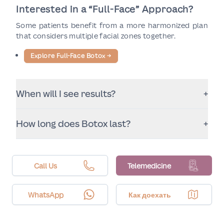
Interested in a “Full-Face” Approach?
Some patients benefit from a more harmonized plan
that considers multiple facial zones together.
Explore Full-Face Botox
→
When will I see results?
+
Most people notice results starting around 3–5
How long does Botox last?
+
days, with full effect typically within 10–14 days.
Results commonly last around 3–6 months
depending on the area treated, dosing, and
individual metabolism.
Call Us
Telemedicine
WhatsApp
Как доехать