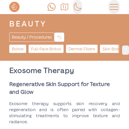
Позвонить
Как доехать
Switch to dark mode
Открыт
BEAUTY
Beauty / Procedures
Botox
Full-Face Botox
Dermal Fillers
Skin Booster
Ne
Exosome Therapy
Regenerative Skin Support for Texture
and Glow
Exosome therapy supports skin recovery and
regeneration and is often paired with collagen-
stimulating treatments to improve texture and
radiance.