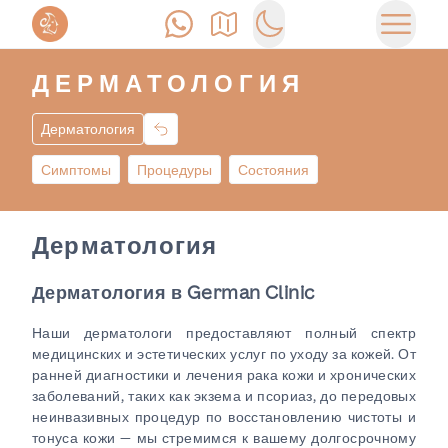
Позвонить
Как доехать
Switch to dark mode
Открыт
ДЕРМАТОЛОГИЯ
Дерматология
Симптомы
Процедуры
Состояния
Дерматология
Дерматология в German Clinic
Наши дерматологи предоставляют полный спектр
медицинских и эстетических услуг по уходу за кожей. От
ранней диагностики и лечения рака кожи и хронических
заболеваний, таких как экзема и псориаз, до передовых
неинвазивных процедур по восстановлению чистоты и
тонуса кожи — мы стремимся к вашему долгосрочному