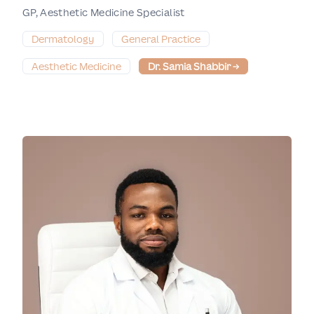
GP, Aesthetic Medicine Specialist
Dermatology
General Practice
Aesthetic Medicine
Dr. Samia Shabbir
→