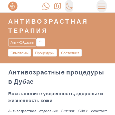
Позвонить
Как доехать
Switch to dark mode
Открыт
АНТИВОЗРАСТНАЯ
ТЕРАПИЯ
Анти-Эйджинг
Симптомы
Процедуры
Состояния
Антивозрастные процедуры
в Дубае
Восстановите уверенность, здоровье и
жизненность кожи
Антивозрастное отделение German Clinic сочетает