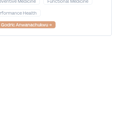
eventive Medicine
Functional Medicine
rformance Health
. Godric Anwanachukwu
→