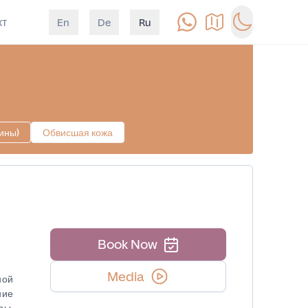
кт
En
De
Ru
Позвонить
Как доехать
Switch to d
ины)
Обвисшая кожа
Book Now
Media
ной
ние
ры,