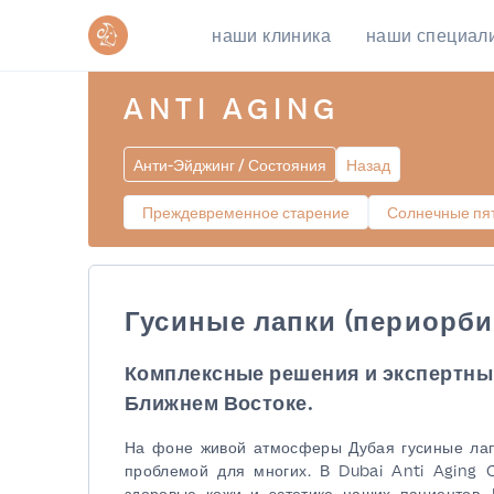
наши клиника
наши специал
ANTI AGING
Анти-Эйджинг / Состояния
Назад
Преждевременное старение
Солнечные пят
Гусиные лапки (периорб
Комплексные решения и экспертны
Ближнем Востоке.
На фоне живой атмосферы Дубая гусиные лап
проблемой для многих. В Dubai Anti Aging 
здоровью кожи и эстетике наших пациентов.