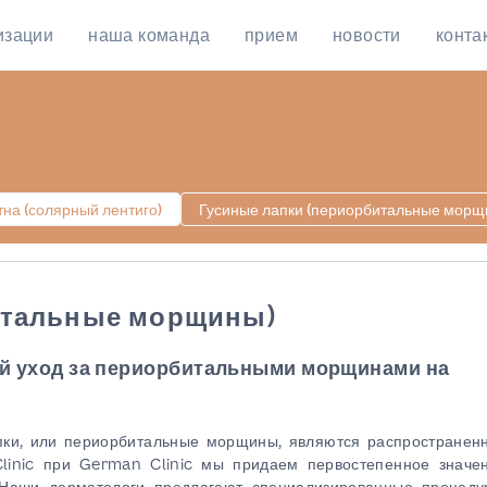
изации
наша команда
прием
новости
конта
на (солярный лентиго)
Гусиные лапки (периорбитальные морщ
итальные морщины)
й уход за периорбитальными морщинами на
ки, или периорбитальные морщины, являются распространен
Clinic при German Clinic мы придаем первостепенное значе
 Наши дерматологи предлагают специализированные процеду