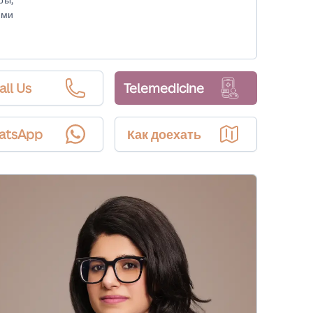
ыми
all Us
Telemedicine
atsApp
Как доехать