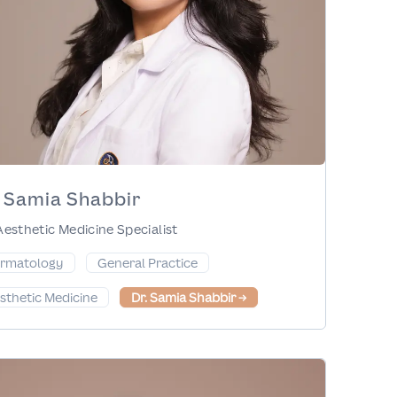
. Samia Shabbir
Aesthetic Medicine Specialist
rmatology
General Practice
sthetic Medicine
Dr. Samia Shabbir
→