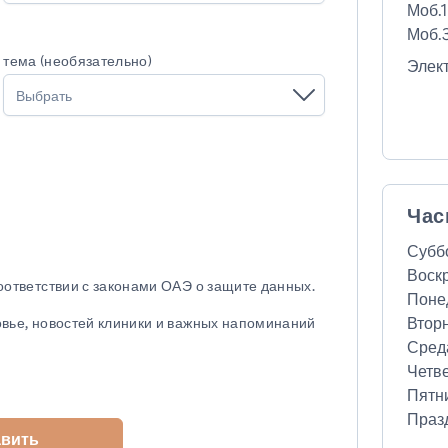
Моб.1
Моб.3
тема (необязательно)
Элек
Выбрать
Час
Субб
Воск
соответствии с законами ОАЭ о защите данных.
Поне
Втор
овье, новостей клиники и важных напоминаний
Сред
Четв
Пятн
Праз
авить