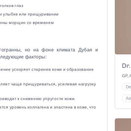
голков глаз
и улыбке или прищуривании
бины морщин со временем
гогранны, но на фоне климата Дубая и
следующие факторы:
Dr
ение ускоряет старение кожи и образование
GP, 
ляет чаще прищуриваться, усиливая нагрузку
De
Ae
иводит к снижению упругости кожи.
тся уровень коллагена и эластина в коже, что