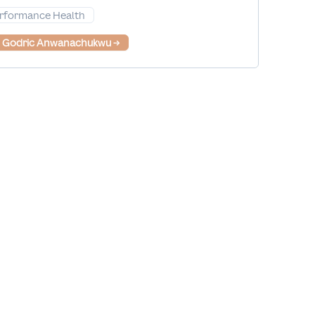
rformance Health
. Godric Anwanachukwu
→