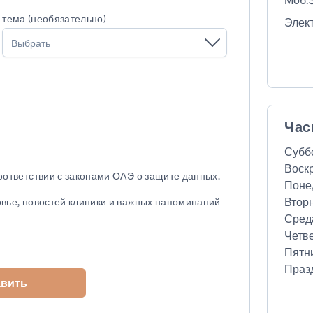
Моб.3
тема (необязательно)
Элек
Выбрать
Час
Субб
Воск
соответствии с законами ОАЭ о защите данных.
Поне
Втор
овье, новостей клиники и важных напоминаний
Сред
Четв
Пятн
Праз
авить