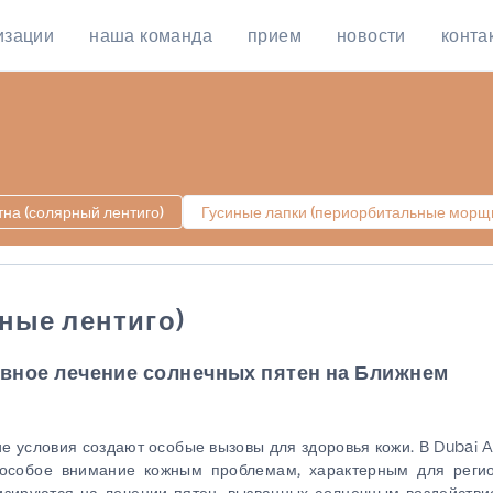
изации
наша команда
прием
новости
конта
на (солярный лентиго)
Гусиные лапки (периорбитальные морщ
ные лентиго)
вное лечение солнечных пятен на Ближнем
е условия создают особые вызовы для здоровья кожи. В Dubai A
 особое внимание кожным проблемам, характерным для реги
изируются на лечении пятен, вызванных солнечным воздействи