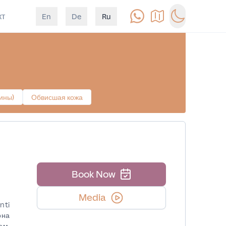
кт
En
De
Ru
Позвонить
Как доехать
Switch to d
ины)
Обвисшая кожа
Book Now
Media
nti
она
ем,