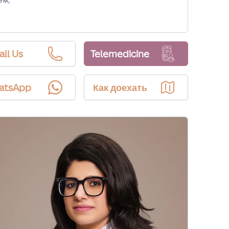
all Us
Telemedicine
atsApp
Как доехать