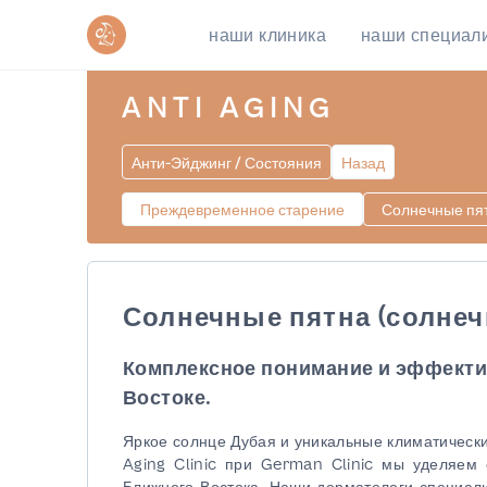
наши клиника
наши специал
ANTI AGING
Анти-Эйджинг / Состояния
Назад
Преждевременное старение
Солнечные пят
Солнечные пятна (солнеч
Комплексное понимание и эффекти
Востоке.
Яркое солнце Дубая и уникальные климатически
Aging Clinic при German Clinic мы уделяем
Ближнего Востока. Наши дерматологи специал