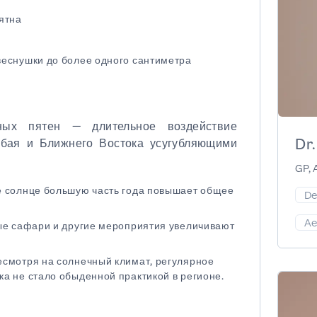
ятна
веснушки до более одного сантиметра
ных пятен — длительное воздействие
Dr
убая и Ближнего Востока усугубляющими
GP, 
е солнце большую часть года повышает общее
De
Ae
ные сафари и другие мероприятия увеличивают
есмотря на солнечный климат, регулярное
а не стало обыденной практикой в регионе.