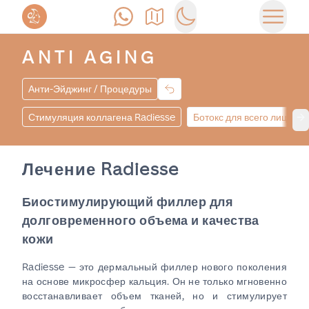
Позвонить
Как доехать
Switch to dark mode
Открыт
ANTI AGING
Анти-Эйджинг / Процедуры
Стимуляция коллагена Radiesse
Ботокс для всего лица
Ne
Лечение Radiesse
Биостимулирующий филлер для
долговременного объема и качества
кожи
Radiesse — это дермальный филлер нового поколения
на основе микросфер кальция. Он не только мгновенно
восстанавливает объем тканей, но и стимулирует