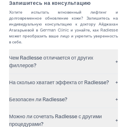
Запишитесь на консультацию
Хотите испытать мгновенный лифтинг и
долговременное обновление кожи? Запишитесь на
индивидуальную консультацию к доктору Айджахан
Атагарыевой в German Clinic и узнайте, как Radiesse
может преобразить ваше лицо и укрепить уверенность
в себе.
Чем Radiesse отличается от других
+
филлеров?
В отличие от филлеров на основе гиалуроновой
На сколько хватает эффекта от Radiesse?
+
кислоты, Radiesse стимулирует естественную
выработку коллагена, обеспечивая более
Результаты обычно сохраняются 12–18 месяцев, при
продолжительный эффект и улучшение качества
Безопасен ли Radiesse?
+
этом процесс стимуляции коллагена продолжается
кожи.
даже дольше.
Да. Препарат одобрен FDA, является
Можно ли сочетать Radiesse с другими
биодеградируемым и хорошо переносится при
+
правильном применении опытным специалистом.
процедурами?