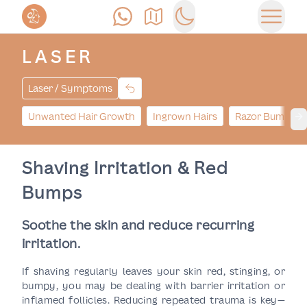
Позвонить
Как доехать
Switch to dark mode
Открыт
LASER
Laser / Symptoms
Unwanted Hair Growth
Ingrown Hairs
Razor Bumps
Ne
Shaving Irritation & Red
Bumps
Soothe the skin and reduce recurring
irritation.
If shaving regularly leaves your skin red, stinging, or
bumpy, you may be dealing with barrier irritation or
inflamed follicles. Reducing repeated trauma is key—