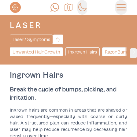
Позвонить
Как доехать
Switch to dark mode
Открыт
LASER
Laser / Symptoms
Unwanted Hair Growth
Ingrown Hairs
Razor Bumps
Ne
Ingrown Hairs
Break the cycle of bumps, picking, and
irritation.
Ingrown hairs are common in areas that are shaved or
waxed frequently—especially with coarse or curly
hair. A structured plan can reduce inflammation, and
laser may help reduce recurrence by decreasing hair
density over time.