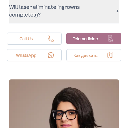
Will laser eliminate ingrowns
+
completely?
Many patients experience fewer ingrowns as hair
becomes finer and less dense, but results vary by
hair type, skin type, and consistency with sessions.
Call Us
Telemedicine
WhatsApp
Как доехать