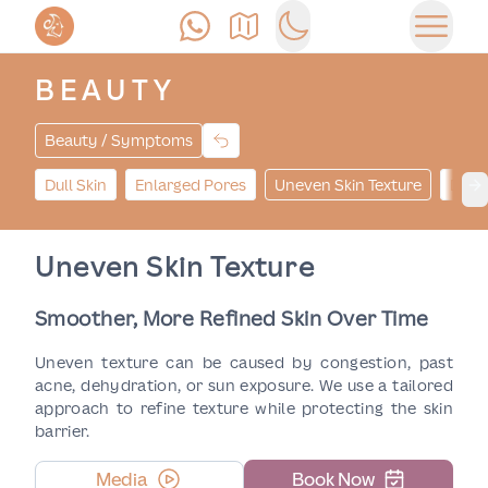
Позвонить
Как доехать
Switch to dark mode
Открыт
BEAUTY
Beauty / Symptoms
Dull Skin
Enlarged Pores
Uneven Skin Texture
Dark
Ne
Uneven Skin Texture
Smoother, More Refined Skin Over Time
Uneven texture can be caused by congestion, past
acne, dehydration, or sun exposure. We use a tailored
approach to refine texture while protecting the skin
barrier.
Media
Book Now