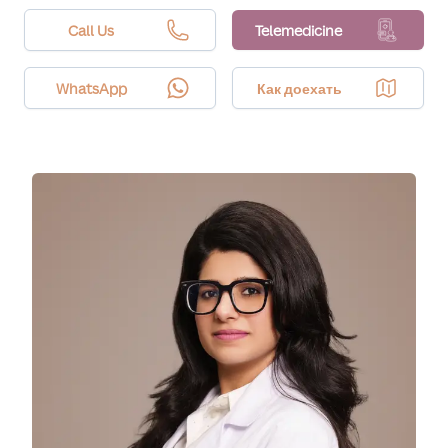
have minimal redness for a day, while deeper
collagen protocols may require a few days of
Call Us
Telemedicine
recovery.
WhatsApp
Как доехать