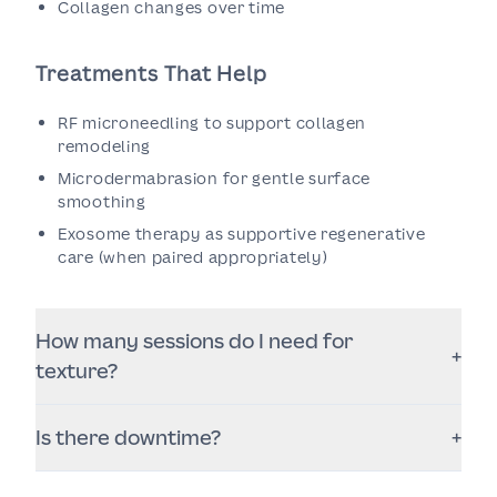
Collagen changes over time
Treatments That Help
RF microneedling to support collagen
remodeling
Microdermabrasion for gentle surface
smoothing
Exosome therapy as supportive regenerative
care (when paired appropriately)
How many sessions do I need for
+
texture?
It depends on severity and goals. Many patients see
Is there downtime?
+
noticeable improvement after a series, with results
building gradually over weeks.
Downtime varies by treatment. Some treatments