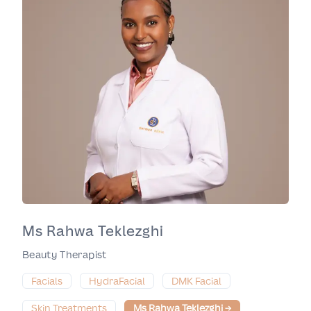
Ms Rahwa Teklezghi
Beauty Therapist
Facials
HydraFacial
DMK Facial
Skin Treatments
Ms Rahwa Teklezghi
→