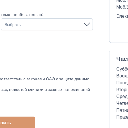
Моб.1
Моб.3
тема (необязательно)
Элек
Выбрать
Час
Субб
Воск
соответствии с законами ОАЭ о защите данных.
Поне
Втор
овье, новостей клиники и важных напоминаний
Сред
Четв
Пятн
Праз
авить