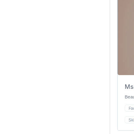
Ms
Beau
Fa
Sk