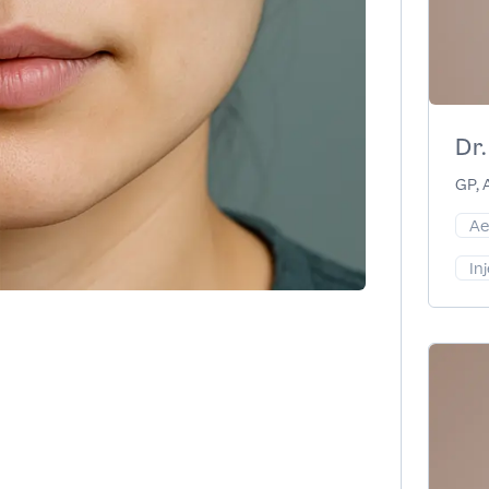
Dr
GP, 
Ae
In