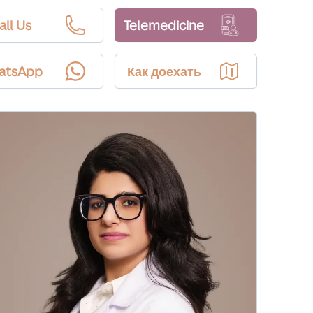
all Us
Telemedicine
atsApp
Как доехать