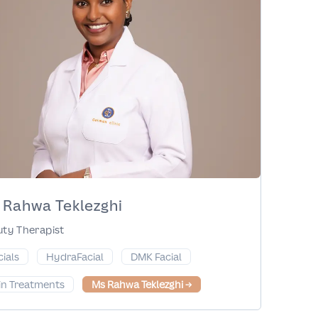
 Rahwa Teklezghi
ty Therapist
cials
HydraFacial
DMK Facial
in Treatments
Ms Rahwa Teklezghi
→