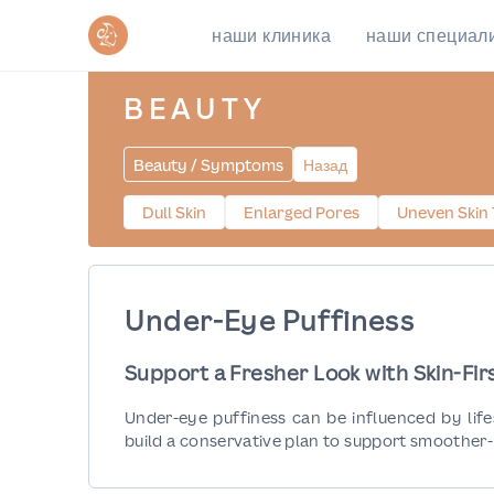
наши клиника
наши специал
BEAUTY
Beauty / Symptoms
Назад
Dull Skin
Enlarged Pores
Uneven Skin 
Under-Eye Puffiness
Support a Fresher Look with Skin-Fir
Under-eye puffiness can be influenced by lifest
build a conservative plan to support smoother-