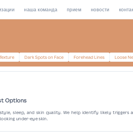
изации
наша команда
прием
новости
конта
Texture
Dark Spots on Face
Forehead Lines
Loose Ne
st Options
yle, sleep, and skin quality. We help identify likely triggers 
looking under-eye skin.