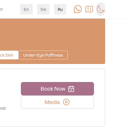
кт
En
De
Ru
Позвонить
Как доехать
Switch to d
ck Skin
Under-Eye Puffiness
Book Now
Media
and