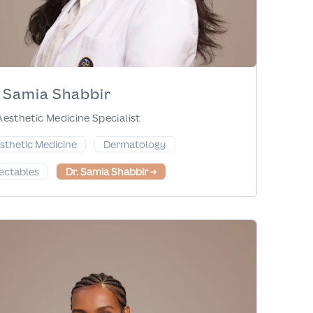
. Samia Shabbir
Aesthetic Medicine Specialist
sthetic Medicine
Dermatology
jectables
Dr. Samia Shabbir
→