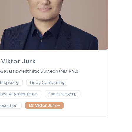
 Viktor Jurk
& Plastic-Aesthetic Surgeon (MD, PhD)
inoplasty
Body Contouring
east Augmentation
Facial Surgery
posuction
Dr. Viktor Jurk
→