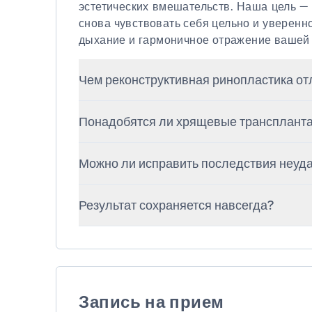
эстетических вмешательств. Наша цель — 
снова чувствовать себя цельно и уверенно
дыхание и гармоничное отражение вашей
Чем реконструктивная ринопластика отл
Эстетическая ринопластика направлен
Понадобятся ли хрящевые трансплант
восстанавливает и структуру, и дыхан
операций. Это более сложная процеду
В большинстве случаев — да. Хрящ мож
квалификации и опыта работы с хрящев
Можно ли исправить последствия неуд
или ребра, чтобы восстановить прочную 
Да. Каждый случай индивидуален, 
Результат сохраняется навсегда?
хирургическому планированию возможн
рубцовые изменения, вернуть форму и 
Да, после полного заживления эф
рекомендаций и регулярных осмотра
стабильными многие годы.
Запись на прием