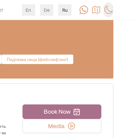
кт
En
De
Ru
Позвонить
Как доехать
Switch to d
Подтяжка лица (фейслифтинг)
Book Now
Media
ить
-за