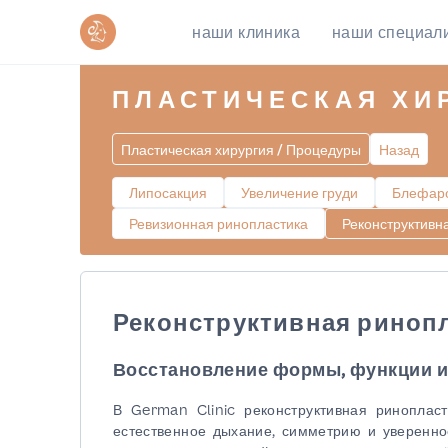
наши клиника
наши специал
ПЛАСТИЧЕСКАЯ ХИ
Пластическая хирургия / Процедуры
Назад
Липосакция
Увеличение груди
Блефаро
Ревизионная ринопластика
Реконструктивн
Реконструктивная ринопл
Восстановление формы, функции и
В German Clinic реконструктивная ринопласт
естественное дыхание, симметрию и уверенно