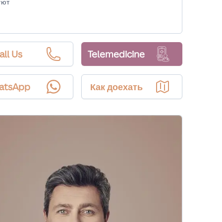
уют
all Us
Telemedicine
atsApp
Как доехать