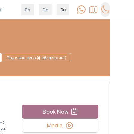
кт
En
De
Ru
Позвонить
Как доехать
Switch to d
Подтяжка лица (фейслифтинг)
Book Now
ей,
Media
вые