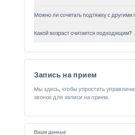
Разрезы располагаются в области ушей 
Можно ли сочетать подтяжку с другими
максимально незаметными. Со временем
Да, часто сочетается с блефаропласт
Какой возраст считается подходящим?
для комплексного эффекта.
Чаще всего пациенты находятся в 
факторами являются состояние кожи, а
по себе.
Запись на прием
Мы здесь, чтобы упростить управлен
звонок для записи на прием.
Ваши данные