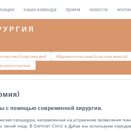
изации
наша команда
прием
новости
конта
РУРГИЯ
пластика (пластика век)
Абдоминопластика (пластика живота)
ая ринопластика
омия)
ры с помощью современной хирургии.
ческая процедура, направленная на устранение провисания ткан
х линий лица. В German Clinic в Дубае мы используем передо