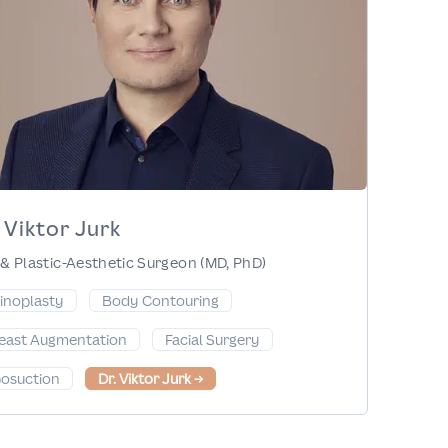
 Viktor Jurk
& Plastic-Aesthetic Surgeon (MD, PhD)
inoplasty
Body Contouring
east Augmentation
Facial Surgery
posuction
Dr. Viktor Jurk
→