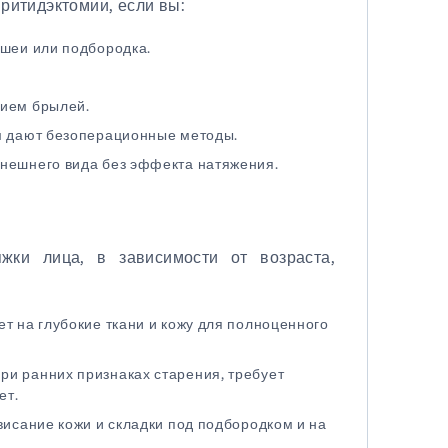
ритидэктомии, если вы:
 шеи или подбородка.
нием брылей.
ем дают безоперационные методы.
внешнего вида без эффекта натяжения.
ки лица, в зависимости от возраста,
т на глубокие ткани и кожу для полноценного
ри ранних признаках старения, требует
ет.
висание кожи и складки под подбородком и на