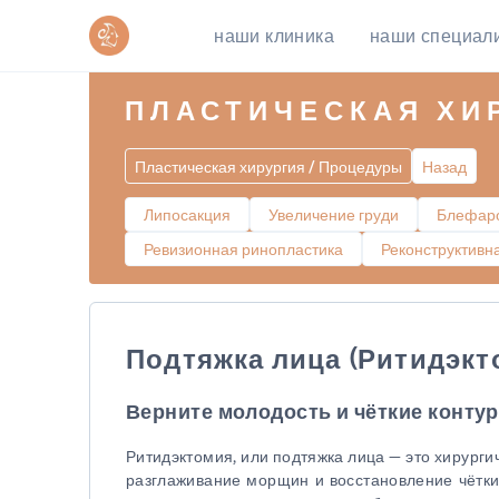
наши клиника
наши специал
ПЛАСТИЧЕСКАЯ ХИ
Пластическая хирургия / Процедуры
Назад
Липосакция
Увеличение груди
Блефаро
Ревизионная ринопластика
Реконструктивн
Подтяжка лица (Ритидэкт
Верните молодость и чёткие конту
Ритидэктомия, или подтяжка лица — это хирурги
разглаживание морщин и восстановление чётки