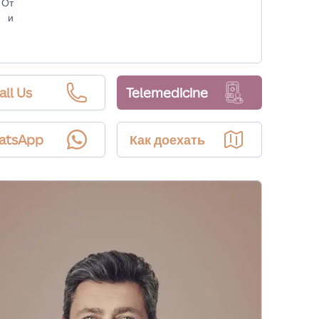
 От
м и
all Us
Telemedicine
atsApp
Как доехать