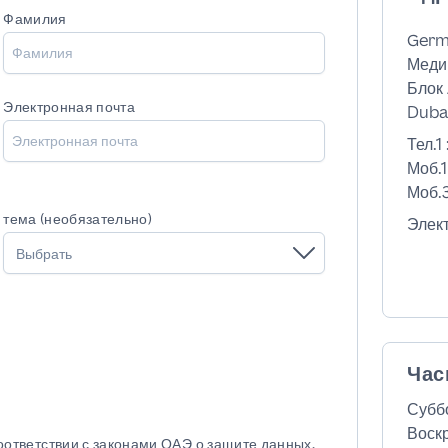
Фамилия
Germ
Меди
Блок 
Электронная почта
Dubai
Тел.1 
Моб.1
Моб.3
тема (необязательно)
Элек
Выбрать
Час
Субб
Воск
соответствии с законами ОАЭ о защите данных.