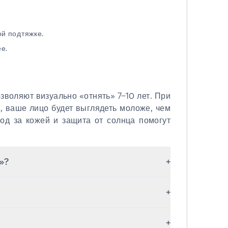
й подтяжке.
е.
зволяют визуально «отнять» 7–10 лет. При
, ваше лицо будет выглядеть моложе, чем
од за кожей и защита от солнца помогут
»?
+
ны на лифтинг глубоких тканей, а не
+
нный и гармоничный результат.
 повседневным делам через 7–10 дней,
+
 Отёчность и синяки временные.