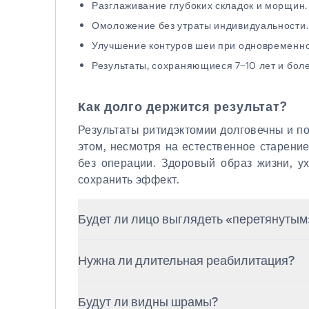
Разглаживание глубоких складок и морщин.
Омоложение без утраты индивидуальности.
Улучшение контуров шеи при одновременно
Результаты, сохраняющиеся 7–10 лет и боле
Как долго держится результат?
Результаты ритидэктомии долговечны и по
этом, несмотря на естественное старение
без операции. Здоровый образ жизни, ух
сохранить эффект.
Будет ли лицо выглядеть «перетянутым
Нет. Современные методики направле
Нужна ли длительная реабилитация?
только кожи, что обеспечивает естестве
Большинство пациентов возвращаются к
Будут ли видны шрамы?
а к светской жизни — через 2–3 недели.