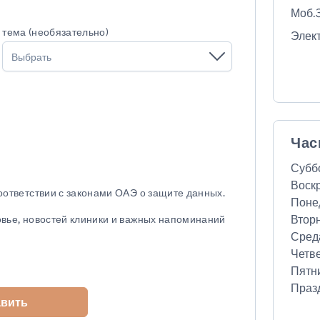
Моб.3
тема (необязательно)
Элек
Выбрать
Час
Субб
Воск
соответствии с законами ОАЭ о защите данных.
Поне
Втор
овье, новостей клиники и важных напоминаний
Сред
Четв
Пятн
Праз
авить