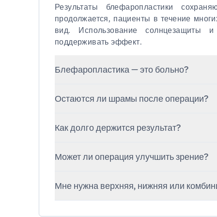
Результаты блефаропластики сохраня
продолжается, пациенты в течение многи
вид. Использование солнцезащиты и
поддерживать эффект.
Блефаропластика — это больно?
Как правило, пациенты отмечают лишь
Остаются ли шрамы после операции?
чувство натяжения. Боль хорошо купир
Разрезы размещаются в естественных 
Как долго держится результат?
поэтому шрамы практически незаме
различимыми.
Обычно эффект сохраняется от 5 до
Может ли операция улучшить зрение?
повторная операция не требуется.
Да. Если нависающая кожа огранич
Мне нужна верхняя, нижняя или комби
устранить это и тем самым улучшить зре
Это зависит от вашей анатомии и целей