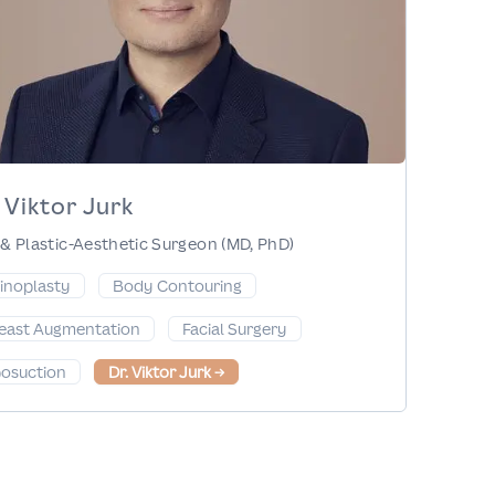
 Viktor Jurk
& Plastic-Aesthetic Surgeon (MD, PhD)
inoplasty
Body Contouring
east Augmentation
Facial Surgery
posuction
Dr. Viktor Jurk
→