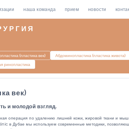
изации
наша команда
прием
новости
конта
РУРГИЯ
пластика (пластика век)
Абдоминопластика (пластика живота)
ая ринопластика
ка век)
ть и молодой взгляд.
ская операция по удалению лишней кожи, жировой ткани и мыш
Clinic в Дубае мы используем современные методики, позволяю