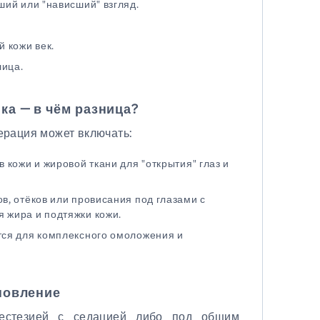
ий или "нависший" взгляд.
 кожи век.
лица.
а — в чём разница?
ерация может включать:
кожи и жировой ткани для "открытия" глаз и
, отёков или провисания под глазами с
 жира и подтяжки кожи.
ся для комплексного омоложения и
новление
естезией с седацией либо под общим