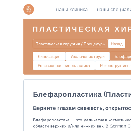
наши клиника
наши специал
ПЛАСТИЧЕСКАЯ ХИ
Пластическая хирургия / Процедуры
Назад
Липосакция
Увеличение груди
Блефаро
Ревизионная ринопластика
Реконструктивн
Блефаропластика (Пласти
Верните глазам свежесть, открытос
Блефаропластика — это деликатная косметиче
области верхних и/или нижних век. В German 