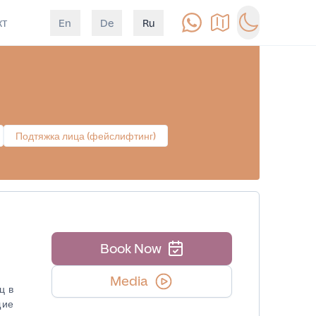
кт
En
De
Ru
Позвонить
Как доехать
Switch to d
Подтяжка лица (фейслифтинг)
Book Now
Media
ц в
щие