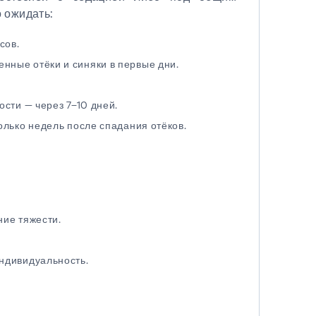
о ожидать:
сов.
ные отёки и синяки в первые дни.
сти — через 7–10 дней.
олько недель после спадания отёков.
ние тяжести.
ндивидуальность.