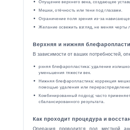
Опущение верхнего века, создающее уставш
Мешки, отёчность или тени под глазами.
Ограничение поля зрения из-за нависающей
Желание освежить взгляд, не меняя черты 
Верхняя и нижняя блефаропластик
В зависимости от ваших потребностей, оп
рхняя блефаропластика: удаление излишков 
уменьшения тяжести век.
Нижняя блефаропластика: коррекция мешков
помощью удаления или перераспределения
Комбинированный подход: часто применяет
сбалансированного результата.
Как проходит процедура и восста
Операция проводится под местной ан