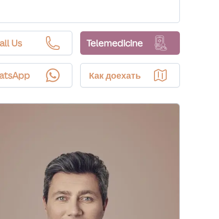
all Us
Telemedicine
atsApp
Как доехать