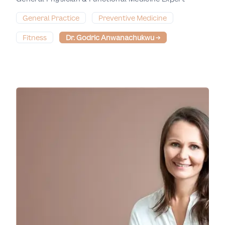
General Practice
Preventive Medicine
Fitness
Dr. Godric Anwanachukwu
→