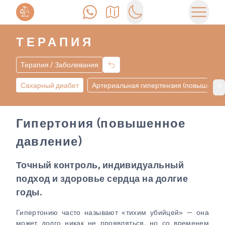
Позвонить
Как доехать
Switch to dark mode
Открыт
ТЕРАПИЯ
Терапия / Заболевания
Сахарный диабет
Артериальная гипертензия (повышенно
Ne
Гипертония (повышенное
давление)
Точный контроль, индивидуальный
подход и здоровье сердца на долгие
годы.
Гипертонию часто называют «тихим убийцей» — она
может долго никак не проявляться, но со временем