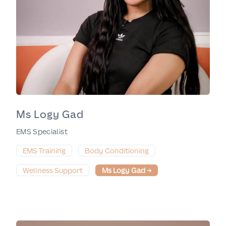
Ms Logy Gad
EMS Specialist
EMS Training
Body Conditioning
Wellness Support
Ms Logy Gad
→