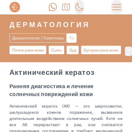
Позвонить
Как доехать
Switch to dark mode
Открыт
ДЕРМАТОЛОГИЯ
Дерматология / Симптомы
Пятна рака кожи
Сыпь
Зуд
Бугорки рака кожи
От
Ne
Актинический кератоз
Ранняя диагностика и лечение
солнечных повреждений кожи
Актинический кератоз (АК) — это шероховатое,
шелушащееся кожное поражение, вызванное
длительным воздействием солнечных лучей. Хотя не
все АК перерастают в рак, они считаются
предраковыми состояниями и требуют медицинской