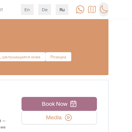
кт
En
De
Ru
Позвонить
Как доехать
Switch to d
, шелушащаяся кожа
Розацеа
Book Now
Media
й —
нее