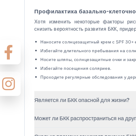
Профилактика базально-клеточн
Хотя изменить некоторые факторы рис
снизить вероятность развития БКК, прид
Наносите солнцезащитный крем с SPF 30+ 
Избегайте длительного пребывания на солнц
Носите шляпы, солнцезащитные очки и зак
Избегайте посещения соляриев.
Проходите регулярные обследования у дер
Является ли БКК опасной для жизни?
БКК редко представляет угрозу для жи
Может ли БКК распространиться на друг
вызвать серьёзные повреждения ткан
осложнения.
В отличие от меланомы, БКК редко ме