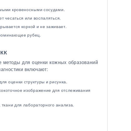
имыми кровеносными сосудами.
т чесаться или воспаляться.
крывается коркой и не заживает.
апоминающее рубец.
БКК
 методы для оценки кожных образований
иагностики включают:
ля оценки структуры и рисунка.
сокоточное изображение для отслеживания
 ткани для лабораторного анализа.