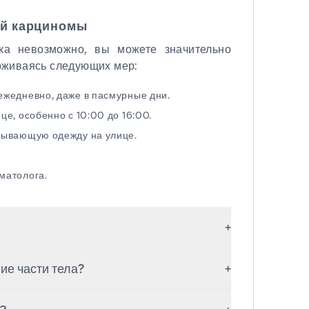
ой карциномы
ка невозможно, вы можете значительно
ерживаясь следующих мер:
ежедневно, даже в пасмурные дни.
е, особенно с 10:00 до 16:00.
рывающую одежду на улице.
матолога.
+
зни, но при отсутствии лечения может
ие части тела?
+
ей. Раннее выявление предотвращает
тастазирует. Однако без лечения она