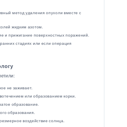
вный метод удаления опухоли вместе с
олей жидким азотом.
ие и прижигание поверхностных поражений.
ранних стадиях или если операция
ологу
метили:
рое не заживает.
овотечением или образованием корки.
ватое образование.
ого образования.
резмерное воздействие солнца.