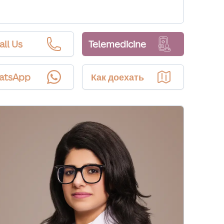
all Us
Telemedicine
atsApp
Как доехать