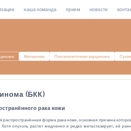
изации
наша команда
прием
новости
конта
рцинома
Меланома
Плоскоклеточная карцинома
Сухая
инома (БКК)
остранённого рака кожи
ая распространённая форма рака кожи, основная причина которо
 Хотя опухоль растет медленно и редко метастазирует, её ран