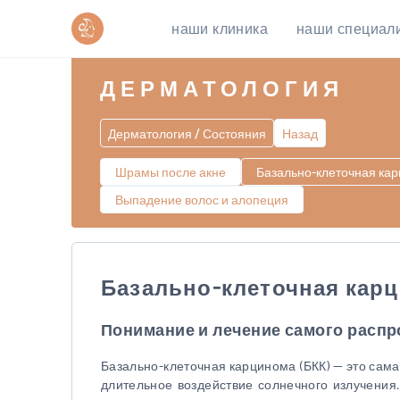
наши клиника
наши специал
ДЕРМАТОЛОГИЯ
Дерматология / Состояния
Назад
Шрамы после акне
Базально-клеточная ка
Выпадение волос и алопеция
Базально-клеточная карц
Понимание и лечение самого распр
Базально-клеточная карцинома (БКК) — это сам
длительное воздействие солнечного излучения.