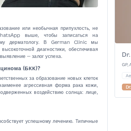
азование или необычная припухлость, не
hatsApp выше, чтобы записаться на
ему дерматологу. В German Clinic мы
 высокоточной диагностики, обеспечивая
Dr
 выявление — залог успеха.
GP, 
рцинома (БКК)?
Ae
ветственных за образование новых клеток
наименее агрессивная форма рака кожи,
Dr
подверженных воздействию солнца: лице,
особствует успешному лечению. Типичные