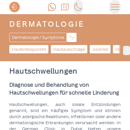
Anrufen
Anfahrt
Switch to dark mode
Haupt
DERMATOLOGIE
Dermatologie / Symptome
Hautkrebspunkte
Hautausschläge
Juckreiz
Hautkr
Ne
Hautschwellungen
Diagnose und Behandlung von
Hautschwellungen für schnelle Linderung
Hautschwellungen, auch lokale Entzündungen
genannt, sind ein häufiges Symptom und können
durch allergische Reaktionen, Infektionen oder andere
dermatologische Erkrankungen verursacht werden. In
der German Clinic in Dubai bieten unsere