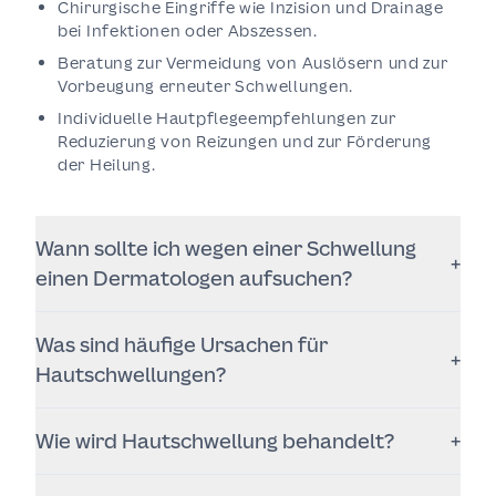
Chirurgische Eingriffe wie Inzision und Drainage
bei Infektionen oder Abszessen.
Beratung zur Vermeidung von Auslösern und zur
Vorbeugung erneuter Schwellungen.
Individuelle Hautpflegeempfehlungen zur
Reduzierung von Reizungen und zur Förderung
der Heilung.
Wann sollte ich wegen einer Schwellung
+
einen Dermatologen aufsuchen?
Sie sollten einen Dermatologen konsultieren, wenn
Was sind häufige Ursachen für
die Schwellung stark, anhaltend oder von weiteren
+
Symptomen wie Schmerzen, Fieber oder Atemnot
Hautschwellungen?
begleitet wird.
Häufige Ursachen sind allergische Reaktionen,
Wie wird Hautschwellung behandelt?
+
Infektionen, entzündliche Hauterkrankungen,
Verletzungen oder systemische Erkrankungen. Ein
Die Behandlung richtet sich nach der Ursache und
Dermatologe kann die genaue Ursache feststellen.