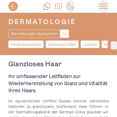
Anrufen
Anfahrt
Switch to dark mode
Haupt
DERMATOLOGIE
Dermatologie / Symptome
Hautkrebspunkte
Hautausschläge
Juckreiz
Hautkr
Ne
Glanzloses Haar
Ihr umfassender Leitfaden zur
Wiederherstellung von Glanz und Vitalität
Ihres Haars.
Im dynamischen Umfeld Dubais können zahlreiche
Faktoren zu glanzlosem, kraftlosem Haar führen. In
der Dermatologieklinik der German Clinic glauben wir