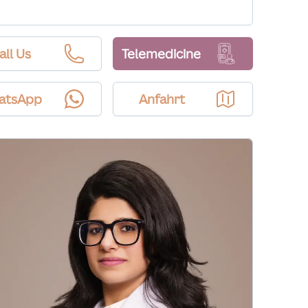
all Us
Telemedicine
atsApp
Anfahrt