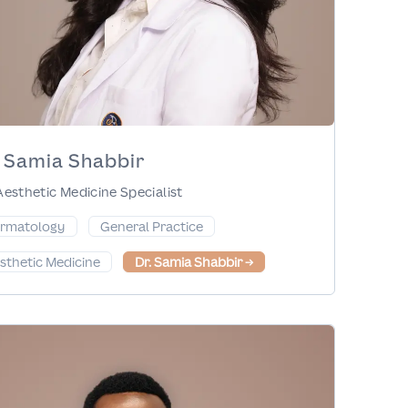
. Samia Shabbir
Aesthetic Medicine Specialist
rmatology
General Practice
sthetic Medicine
Dr. Samia Shabbir
→