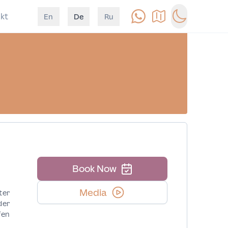
kt
En
De
Ru
Anrufen
Anfahrt
Switch to d
Book Now
Media
ter
der
fen