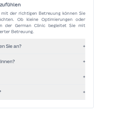
lzufühlen
r mit der richtigen Betreuung können Sie
öchten. Ob kleine Optimierungen oder
 der German Clinic begleitet Sie mit
erter Betreuung.
en Sie an?
+
 Filler), Kollagenstimulation, nicht-
ginnen?
+
Laserbehandlungen und Hormonbalance –
beginnen Ende 20 oder in den 30ern zur
+
ren Verbesserung.
harmonische Verbesserungen, die Ihre
?
+
icht verändern. Sie sehen aus wie Sie
einer individuellen Beratung, in der wir
maßgeschneiderten Behandlungsplan