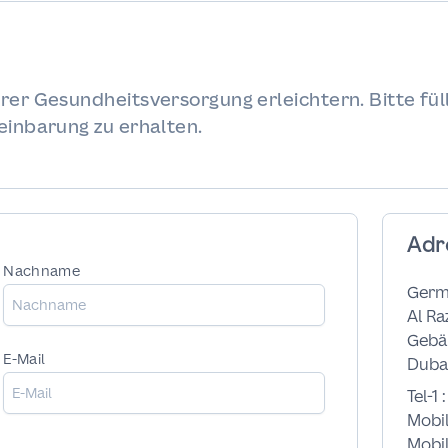
rer Gesundheitsversorgung erleichtern. Bitte fü
einbarung zu erhalten.
Adr
Nachname
Germ
Al Ra
Gebäu
E-Mail
Dubai
Tel-1 
Mobil
Mobil