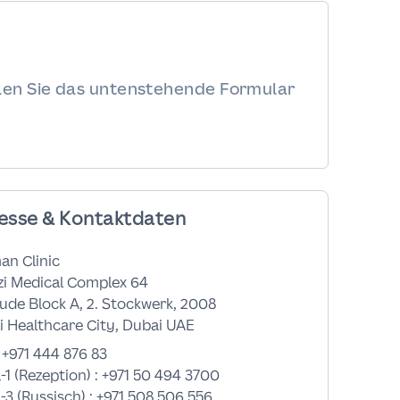
llen Sie das untenstehende Formular
esse & Kontaktdaten
an Clinic
zi Medical Complex 64
de Block A, 2. Stockwerk, 2008
 Healthcare City, Dubai UAE
:
+971 444 876 83
-1 (Rezeption) :
+971 50 494 3700
-3 (Russisch) :
+971 508 506 556