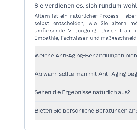
Sie verdienen es, sich rundum woh
Altern ist ein natürlicher Prozess – abe
selbst entscheiden, wie Sie altern m
umfassende Verjüngung: Unser Team in
Empathie, Fachwissen und maßgeschneid
Welche Anti-Aging-Behandlungen biet
Wir bieten Injektionen (z. B. Botox,
Ab wann sollte man mit Anti-Aging be
chirurgische Facelifts, IV-Therapie, 
alles individuell auf Sie abgestimmt.
Es gibt kein „richtiges“ Alter. Viele 
Sehen die Ergebnisse natürlich aus?
Vorbeugung, andere später zur sichtba
Ja. Unser Ansatz zielt auf dezente, 
Bieten Sie persönliche Beratungen an
natürlichen Gesichtszüge betonen – n
selbst, nur frischer.
Selbstverständlich. Ihr Weg beginnt mit 
Ihre Ziele besprechen und einen 