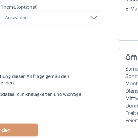
Thema (optional)
E-Mai
Auswählen
Öff
Sams
Sonn
füllung dieser Anfrage gemäß den
werden.
Mont
Dien
dates, Klinikneuigkeiten und wichtige
Mitt
Donn
Freit
Feier
nden