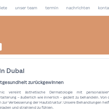
iete
unser team
termin
nachrichten
konta
in Dubai
autgesundheit zurückgewinnen
ic vereint ästhetische Dermatologie mit personalisier
lterung – äußerlich wie innerlich – gezielt zu behandeln. Von 
n zur Verbesserung der Hautstruktur: Unsere Behandlungen hel
geladen und strahlend zu fühlen.