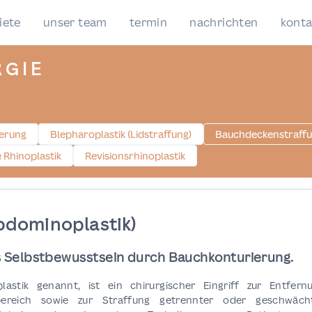
iete
unser team
termin
nachrichten
konta
RGIE
erung
Blepharoplastik (Lidstraffung)
Bauchdeckenstraffu
 Rhinoplastik
Revisionsrhinoplastik
bdominoplastik)
 Selbstbewusstsein durch Bauchkonturierung.
stik genannt, ist ein chirurgischer Eingriff zur Entfern
ereich sowie zur Straffung getrennter oder geschwäch