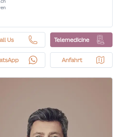
ach
ren
all Us
Telemedicine
atsApp
Anfahrt