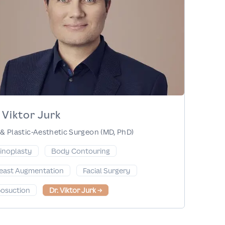
 Viktor Jurk
& Plastic-Aesthetic Surgeon (MD, PhD)
inoplasty
Body Contouring
east Augmentation
Facial Surgery
posuction
Dr. Viktor Jurk
→