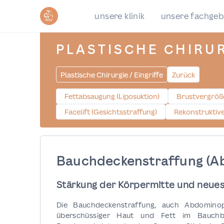
unsere klinik
unsere fachgeb
PLASTISCHE CHIRU
Plastische Chirurgie / Eingriffe
Zurück
Fettabsaugung (Liposuktion)
Brustvergröß
Facelift (Gesichtsstraffung)
Rekonstruktive
Bauchdeckenstraffung (A
Stärkung der Körpermitte und neues
Die Bauchdeckenstraffung, auch Abdominopla
überschüssiger Haut und Fett im Bauchb