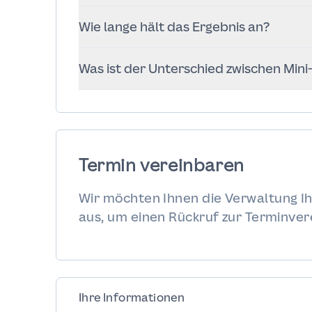
Narben mit der Zeit.
Ja. Die Straffung und Wiederherst
Wie lange hält das Ergebnis an?
wesentlicher Bestandteil der Ope
Schwangerschaft.
Bei stabilem Gewicht und ohne wei
Was ist der Unterschied zwischen Mini
Ergebnisse viele Jahre, oft sogar Jahrz
Die Mini-Variante konzentriert s
Bauchnabels, während bei der komplett
Muskulatur behandelt werden.
Termin vereinbaren
Wir möchten Ihnen die Verwaltung Ih
aus, um einen Rückruf zur Terminver
Ihre Informationen