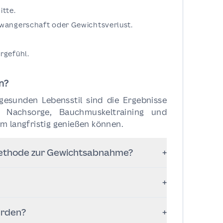
itte.
wangerschaft oder Gewichtsverlust.
rgefühl.
n?
esunden Lebensstil sind die Ergebnisse
 Nachsorge, Bauchmuskeltraining und
m langfristig genießen können.
Methode zur Gewichtsabnahme?
+
rmung für Menschen, die sich bereits in
+
berschüssige Haut oder erschlaffte
gel tief angesetzt – dort, wo er von
erden?
+
d. Bei richtiger Pflege verblassen die