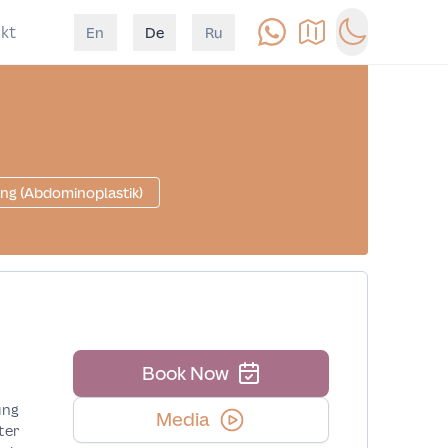
kt
En
De
Ru
Anrufen
Anfahrt
Switch to d
ng (Abdominoplastik)
Book Now
ung
Media
ter