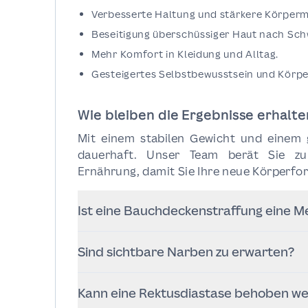
Verbesserte Haltung und stärkere Körperm
Beseitigung überschüssiger Haut nach Sch
Mehr Komfort in Kleidung und Alltag.
Gesteigertes Selbstbewusstsein und Körpe
Wie bleiben die Ergebnisse erhalte
Mit einem stabilen Gewicht und einem g
dauerhaft. Unser Team berät Sie zu
Ernährung, damit Sie Ihre neue Körperfor
Ist eine Bauchdeckenstraffung eine 
Nein. Es handelt sich um eine Körperfo
Sind sichtbare Narben zu erwarten?
ihrem Idealgewicht befinden und ü
Muskulatur korrigieren möchten.
Ja, aber der Schnitt wird in der Re
Kann eine Rektusdiastase behoben w
Unterwäsche oder Bademode verdeckt wir