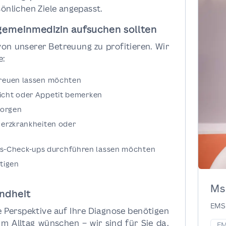
sönlichen Ziele angepasst.
llgemeinmedizin aufsuchen sollten
on unserer Betreuung zu profitieren. Wir
e:
etreuen lassen möchten
wicht oder Appetit bemerken
sorgen
 Herzkrankheiten oder
s-Check-ups durchführen lassen möchten
tigen
Ms
undheit
EMS 
 Perspektive auf Ihre Diagnose benötigen
m Alltag wünschen – wir sind für Sie da.
EM