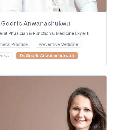
. Godric Anwanachukwu
ral Physician & Functional Medicine Expert
neral Practice
Preventive Medicine
tness
Dr. Godric Anwanachukwu
→