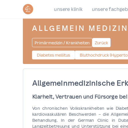
unsere klinik
unsere fachgeb
ALLGEMEIN MEDIZI
Primärmedizin / Krankheiten
Zurück
Diabetes mellitus
Bluthochdruck (Hyperto
Allgemeinmedizinische Er
Klarheit, Vertrauen und Fürsorge be
Von chronischen Volkskrankheiten wie Diabe
kardiovaskulären Beschwerden – die Allgemei
Behandlung. In der German Clinic in Duba
Langzeitbetreuung und Unterstützung bei eine