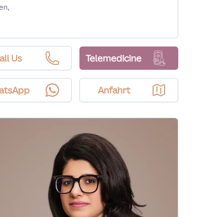
en,
all Us
Telemedicine
atsApp
Anfahrt