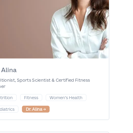
 Alina
itionist, Sports Scientist & Certified Fitness
ner
trition
Fitness
Women’s Health
diatrics
Dr. Alina
→