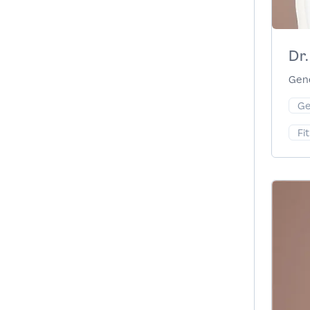
r German Clinic ist unser Team auf die
rwachsener spezialisiert.
Dr
Gene
Ge
Fi