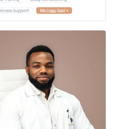
llness Support
Ms Logy Gad
→