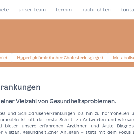
iete
unser team
termin
nachrichten
konta
N
nie)
Hyperlipidämie (hoher Cholesterinspiegel)
Metaboli
krankungen
i einer Vielzahl von Gesundheitsproblemen.
tes und Schilddrüsenerkrankungen bis hin zu hormonellen 
nmedizin ist oft der erste Schritt zu Antworten und wirksa
i bieten unsere erfahrenen Ärztinnen und Ärzte Diagnost
r Vielzahl gesundheitlicher Anliegen – stets mit dem Fokus 