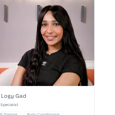
 Logy Gad
Specialist
S Training
Body Conditioning