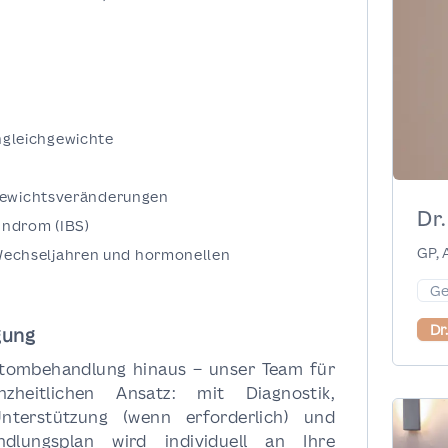
gleichgewichte
 Gewichtsveränderungen
Dr
ndrom (IBS)
GP, 
echseljahren und hormonellen
Ge
Dr
gung
ptombehandlung hinaus – unser Team für
zheitlichen Ansatz: mit Diagnostik,
nterstützung (wenn erforderlich) und
ndlungsplan wird individuell an Ihre