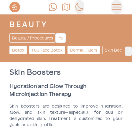
Anrufen
Anfahrt
Switch to dark mode
Haupt
BEAUTY
Beauty / Procedures
Botox
Full-Face Botox
Dermal Fillers
Skin Booster
Ne
Skin Boosters
Hydration and Glow Through
Microinjection Therapy
Skin boosters are designed to improve hydration,
glow, and skin texture—especially for dull or
dehydrated skin. Treatment is customized to your
goals and skin profile.