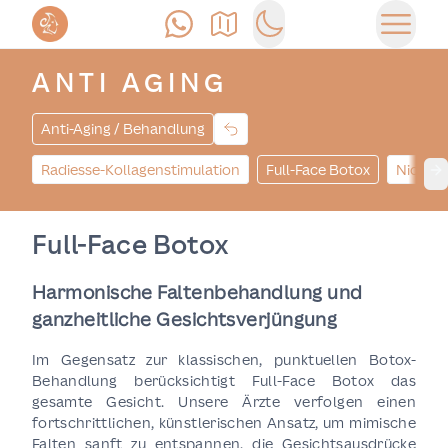
Anrufen
Anfahrt
Switch to dark mode
Haupt
ANTI AGING
Anti-Aging / Behandlung
Radiesse-Kollagenstimulation
Full-Face Botox
Nicht-c
Ne
Full-Face Botox
Harmonische Faltenbehandlung und
ganzheitliche Gesichtsverjüngung
Im Gegensatz zur klassischen, punktuellen Botox-
Behandlung berücksichtigt Full-Face Botox das
gesamte Gesicht. Unsere Ärzte verfolgen einen
fortschrittlichen, künstlerischen Ansatz, um mimische
Falten sanft zu entspannen, die Gesichtsausdrücke