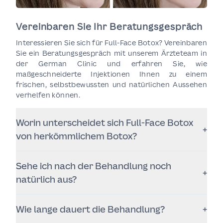
Vereinbaren Sie Ihr Beratungsgespräch
Interessieren Sie sich für Full-Face Botox? Vereinbaren
Sie ein Beratungsgespräch mit unserem Ärzteteam in
der German Clinic und erfahren Sie, wie
maßgeschneiderte Injektionen Ihnen zu einem
frischen, selbstbewussten und natürlichen Aussehen
verhelfen können.
Worin unterscheidet sich Full-Face Botox
+
von herkömmlichem Botox?
Full-Face Botox betrachtet das Gesicht als
Sehe ich nach der Behandlung noch
harmonisches Ganzes, anstatt nur einzelne Falten
+
zu behandeln – für natürliche, ausgewogene
natürlich aus?
Ergebnisse.
Ja. Ziel ist es, die Mimik zu bewahren, feine Linien
Wie lange dauert die Behandlung?
+
sanft zu mildern und Ihre natürliche Ausstrahlung
zu unterstreichen – ohne „maskenhaftes“